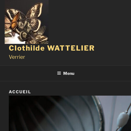
Aller
au
contenu
principal
Clothilde WATTELIER
Verrier
Menu
ACCUEIL