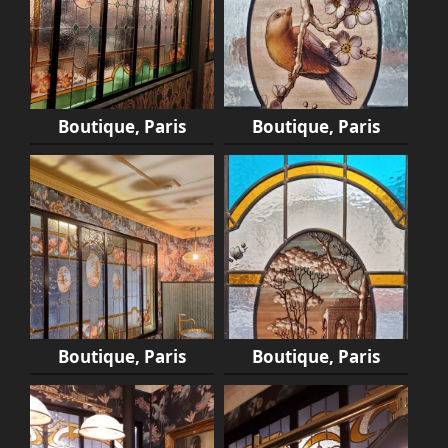
Boutique, Paris
Boutique, Paris
Boutique, Paris
Boutique, Paris